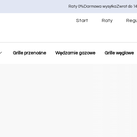
Raty 0%
Darmowa wysyłka
Zwrot do 14
Start
Raty
Regu
Grille przenośne
Wędzarnie gazowe
Grille węglowe