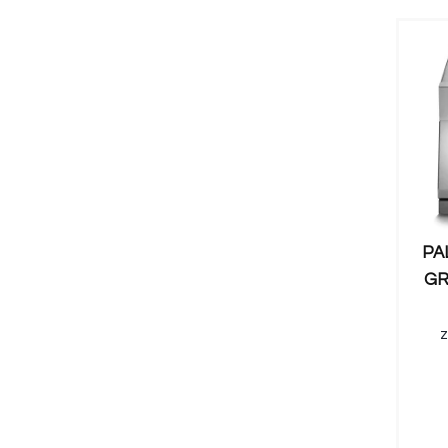
PA
GR
z