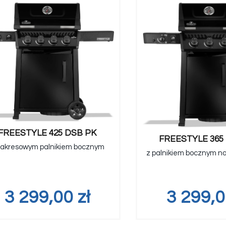
FREESTYLE 425 DSB PK
FREESTYLE 365 
zakresowym palnikiem bocznym
z palnikiem bocznym n
3 299,00
zł
3 299,