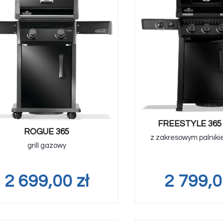
FREESTYLE 365
ROGUE 365
z zakresowym palnik
grill gazowy
2 699,00
zł
2 799,