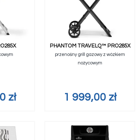
O285X
PHANTOM TRAVELQ™ PRO285X
ycowym
przenośny grill gazowy z wózkiem
nożycowym
00
zł
1 999,00
zł