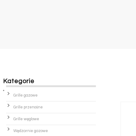
Kategorie
Grille gazowe
Grille przenośne
Grille węglowe
Wędzarnie gazowe