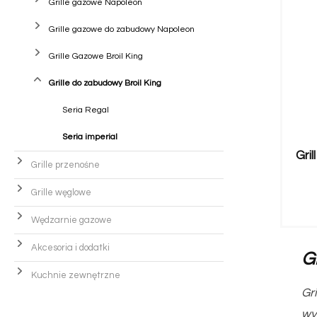
Grille gazowe Napoleon
Grille gazowe do zabudowy Napoleon
Grille Gazowe Broil King
Grille do zabudowy Broil King
Seria Regal
Seria imperial
Gri
Grille przenośne
Grille węglowe
Wędzarnie gazowe
Akcesoria i dodatki
G
Kuchnie zewnętrzne
Gr
wy