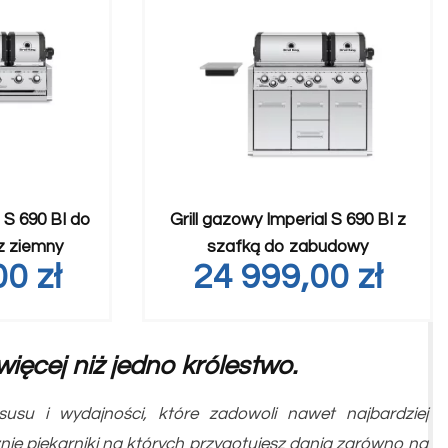
l S 690 BI do
Grill gazowy Imperial S 690 BI z
z ziemny
szafką do zabudowy
,00
zł
24 999,00
zł
ięcej niż jedno królestwo.
usu i wydajności, które zadowoli nawet najbardziej
ie piekarniki na których przygotujesz dania zarówno na