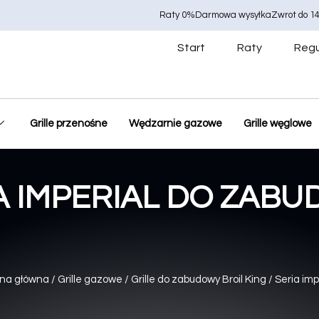
Raty 0%
Darmowa wysyłka
Zwrot do 14
Start
Raty
Regu
Grille przenośne
Wędzarnie gazowe
Grille węglowe
A IMPERIAL DO ZAB
ona główna
/
Grille gazowe
/
Grille do zabudowy Broil King
/ Seria imp