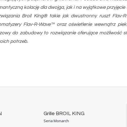
mantyczną kolację dla dwojga, jak i na wyjątkowe przyjęcie 
związania Broil King® takie jak dwustronny ruszt Flav-R-
omatyzery Flav-R-Wave™ oraz oświetlenie wewnątrz piekar
zowy do zabudowy to rozwiązanie oferujące możliwość st
oich potrzeb.
N
Grille BROIL KING
Seria Monarch