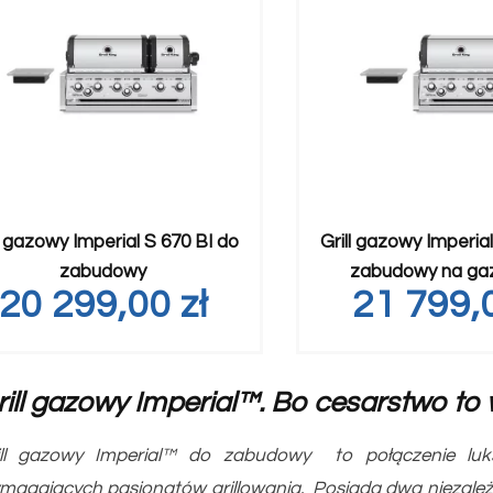
ll gazowy Imperial S 670 BI do
Grill gazowy Imperia
zabudowy
zabudowy na ga
20 299,00
zł
21 799
rill gazowy Imperial™. Bo cesarstwo to w
ill gazowy Imperial™ do zabudowy to połączenie luks
magających pasjonatów grillowania. Posiada dwa niezależn