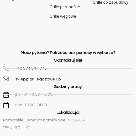
Grille do zabudowy
Grille przenośne
Grille węglowe
Masz pytania? Potrzebujesz pomocy w wyborze?
Skontaktuj się!
+48 504 044 076
sklep@grillegazowe1.pl
Godziny pracy:
pn - pt: 10:00-18:00
sob: 10:00-14:00
Lokalizacja:
Pomorskie Centrum Kominkowe INTERIOR
“FANI GRILLA”