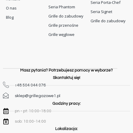
Seria Porta-Chef
Seria Phantom
O nas
Seria Signet
Grille do zabudowy
Blog
Grille do zabudowy
Grille przenośne
Grille węglowe
Masz pytania? Potrzebujesz pomocy w wyborze?
Skontaktuj się!
+48 504 044 076
sklep@grillegazowe1.pl
Godziny pracy:
pn - pt: 10:00-18:00
sob: 10:00-14:00
Lokalizacja: