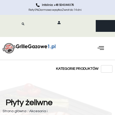
Infolinia: +48 504 044 076
Raty 0%
Darmowa wysyłka
Zwrot do 14 dni
Płyty żeliwne
Strona główna
/
Akcesoria i