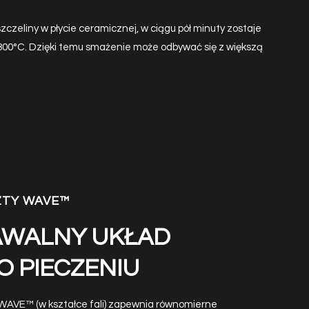
czeliny w płycie ceramicznej, w ciągu pół minuty zostaje
800°C. Dzięki temu smażenie może odbywać się z większą
ZTY WAVE™
WALNY UKŁAD
 PIECZENIU
 WAVE™ (w kształce fali) zapewnia równomierne