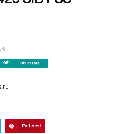
EŃ
2-PL
Pinterest