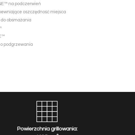
NE™ na podczerwień
apewniające oszczędność miejsca
ej do obsmażania
™
E™
do podgrzewania
Powierzchnia grillowania: