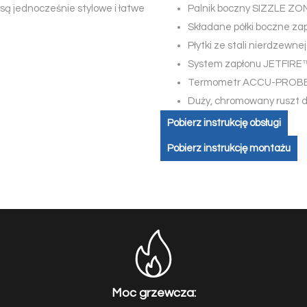
są jednocześnie stylowe i łatwe
Palnik boczny SIZZLE ZO
Składane półki boczne z
Płytki ze stali nierdzewn
System zapłonu JETFIRE
Termometr ACCU-PROB
Duży, chromowany ruszt 
Pobierz instrukcję obsługi
Pobierz instrukcję montażu
Moc grzewcza: