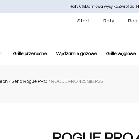
Raty 0%
Darmowa wysyłka
Zwrot do 14
Start
Raty
Regu
Grille przenośne
Wędzarnie gazowe
Grille węglowe
leon
/
Seria Rogue PRO
/ ROGUE PRO 425 SIB PSS
ROGUE PRO 4