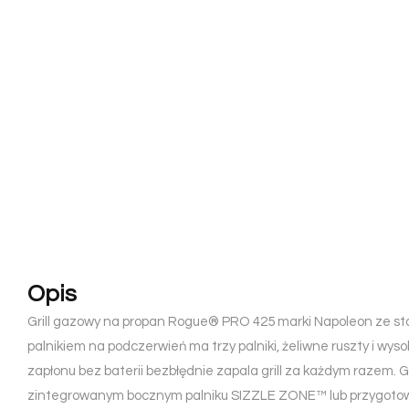
Opis
Grill gazowy na propan Rogue® PRO 425 marki Napoleon ze st
palnikiem na podczerwień ma trzy palniki, żeliwne ruszty i wy
zapłonu bez baterii bezbłędnie zapala grill za każdym razem. Gri
zintegrowanym bocznym palniku SIZZLE ZONE™ lub przygotowu