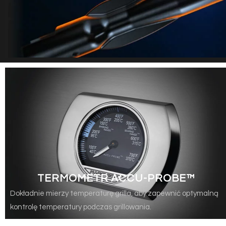
TERMOMETR ACCU-PROBE™
Dokładnie mierzy temperaturę grilla, aby zapewnić optymalną
kontrolę temperatury podczas grillowania.