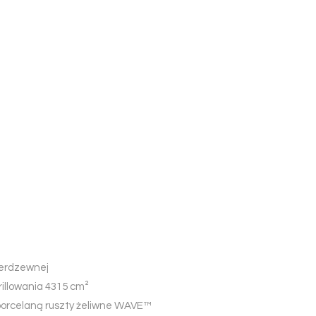
nierdzewnej
rillowania 4315 cm²
orcelaną ruszty żeliwne WAVE™