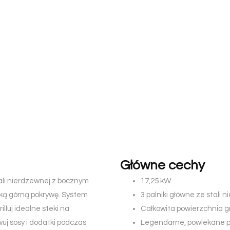
Główne cechy
ali nierdzewnej z bocznym
17,25 kW
soką górną pokrywę. System
3 palniki główne ze stali 
lluj idealne steki na
Całkowita powierzchnia g
j sosy i dodatki podczas
Legendarne, powlekane p