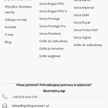
Seria Rogue PRO
Wysyłka, dostawa,
Seria Imperial
Seria Rogue PRO-S
zwroty
Seria GEM
Seria Prestige
Zakupy na raty
Seria Royal
Seria Prestige Pro
Kontakt
Seria Porta-Chef
Seria Phantom
O nas
Seria Signet
Grille do zabudowy
Blog
Grille do zabudowy
Grille przenośne
Grille węglowe
Masz pytania? Potrzebujesz pomocy w wyborze?
Skontaktuj się!
+48 504 044 076
sklep@grillegazowe1.pl