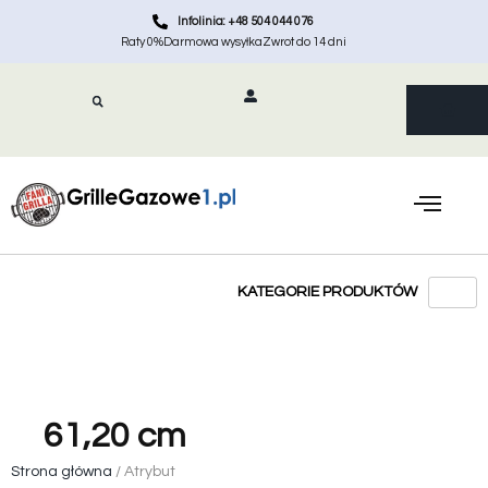
Infolinia: +48 504 044 076
Raty 0%
Darmowa wysyłka
Zwrot do 14 dni
61,20 cm
Strona główna
/ Atrybut