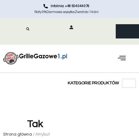
Infolinia: +48 504 044 076
Raty 0%
Darmowa wysyłka
Zwrot do 14 dni
Tak
Strona główna
/ Atrybut