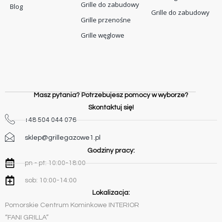
Grille do zabudowy
Blog
Grille do zabudowy
Grille przenośne
Grille węglowe
Masz pytania? Potrzebujesz pomocy w wyborze?
Skontaktuj się!
+48 504 044 076
sklep@grillegazowe1.pl
Godziny pracy:
pn - pt: 10:00-18:00
sob: 10:00-14:00
Lokalizacja:
Pomorskie Centrum Kominkowe INTERIOR
“FANI GRILLA”