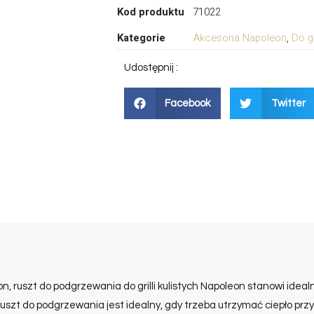
Kod produktu
71022
Kategorie
Akcesoria Napoleon
,
Do g
Udostępnij :
Facebook
Twitter
eon, ruszt do podgrzewania do grilli kulistych Napoleon stanowi ide
ej ruszt do podgrzewania jest idealny, gdy trzeba utrzymać ciepło p