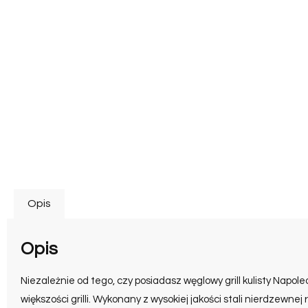
Opis
Opis
Niezależnie od tego, czy posiadasz węglowy grill kulisty Napol
większości grilli. Wykonany z wysokiej jakości stali nierdzewn