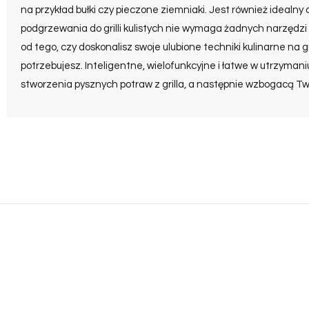
na przykład bułki czy pieczone ziemniaki. Jest również idealny
podgrzewania do grilli kulistych nie wymaga żadnych narzędzi d
od tego, czy doskonalisz swoje ulubione techniki kulinarne na 
potrzebujesz. Inteligentne, wielofunkcyjne i łatwe w utrzyman
stworzenia pysznych potraw z grilla, a następnie wzbogacą Tw