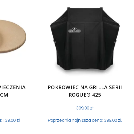
PIECZENIA
POKROWIEC NA GRILLA SERII
 CM
ROGUE® 425
399,00
zł
a:
139,00
zł
.
Poprzednia najniższa cena:
399,00
zł
.