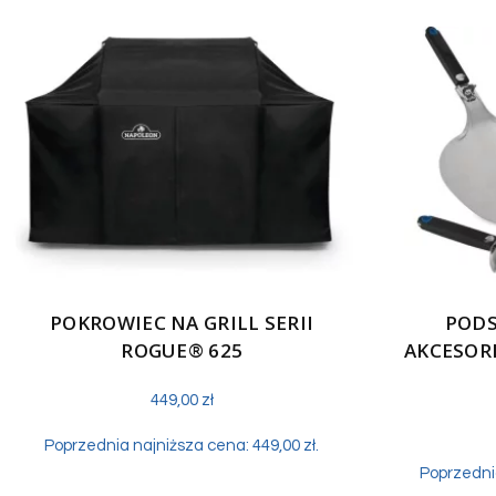
POKROWIEC NA GRILL SERII
POD
ROGUE® 625
AKCESOR
449,00
zł
Poprzednia najniższa cena:
449,00
zł
.
Poprzedni