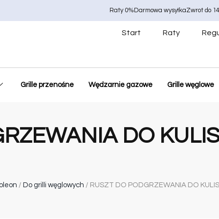
Raty 0%
Darmowa wysyłka
Zwrot do 14
Start
Raty
Regu
Grille przenośne
Wędzarnie gazowe
Grille węglowe
RZEWANIA DO KULIS
oleon
/
Do grilli węglowych
/ RUSZT DO PODGRZEWANIA DO KULI