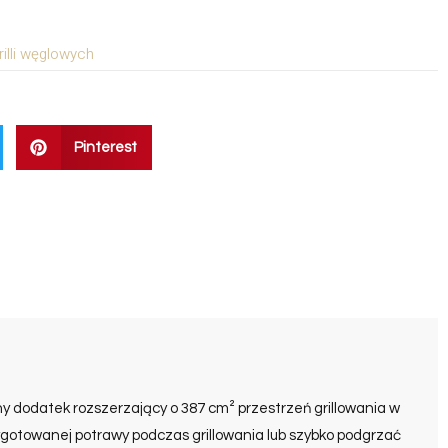
rilli węglowych
Pinterest
alny dodatek rozszerzający o 387 cm² przestrzeń grillowania w
rzygotowanej potrawy podczas grillowania lub szybko podgrzać