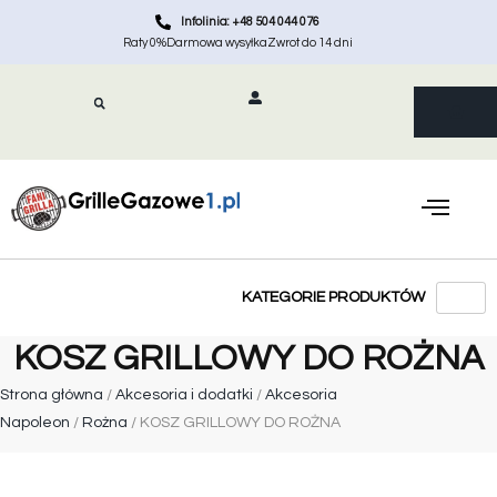
Infolinia: +48 504 044 076
Raty 0%
Darmowa wysyłka
Zwrot do 14 dni
KOSZ GRILLOWY DO ROŻNA
Strona główna
/
Akcesoria i dodatki
/
Akcesoria
Napoleon
/
Rożna
/ KOSZ GRILLOWY DO ROŻNA