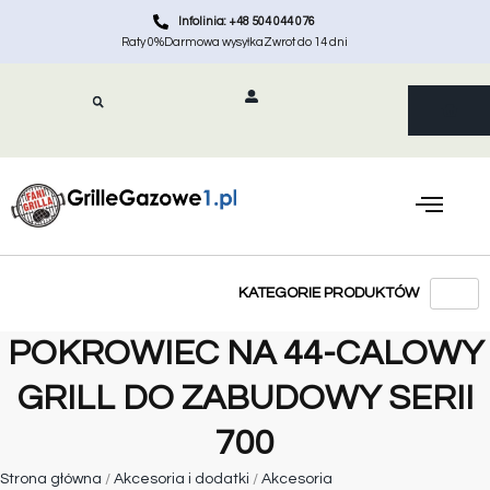
Infolinia: +48 504 044 076
Raty 0%
Darmowa wysyłka
Zwrot do 14 dni
POKROWIEC NA 44-CALOWY
GRILL DO ZABUDOWY SERII
700
Strona główna
/
Akcesoria i dodatki
/
Akcesoria