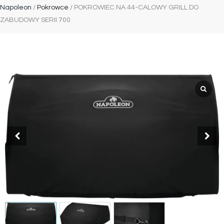
Napoleon
/
Pokrowce
/ POKROWIEC NA 44-CALOWY GRILL DO
ZABUDOWY SERII 700