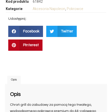
Kod produktu
61842
Kategorie
Akcesoria Napoleon
,
Pokrowce
Udostępnij :
Facebook
Twitter
Pinterest
Opis
Opis
Chroń grill do zabudowy za pomocą tego trwałego,
wodoodpornego pokrowca premium do 44-calowego