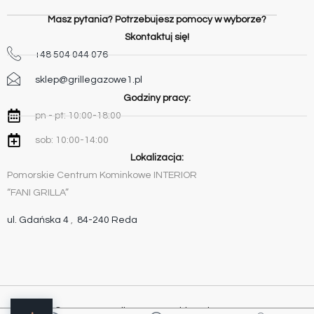
Masz pytania? Potrzebujesz pomocy w wyborze?
Skontaktuj się!
+48 504 044 076
sklep@grillegazowe1.pl
Godziny pracy:
pn - pt: 10:00-18:00
sob: 10:00-14:00
Lokalizacja:
Pomorskie Centrum Kominkowe INTERIOR
“FANI GRILLA”
ul. Gdańska 4
,
84-240 Reda
Copyright © 2015-2023 GrilleGazowe1.pl | Realizacja:
WEBPC-GROUP