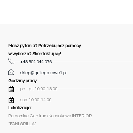
Masz pytania? Potrzebujesz pomocy
w wyborze? Skontaktuj się!
+48 504 044 076
sklep@grillegazowe1.pl
Godziny pracy:
pn - pt: 10:00-18:00
sob: 10:00-14:00
Lokalizacja:
Pomorskie Centrum Kominkowe INTERIOR
“FANI GRILLA”