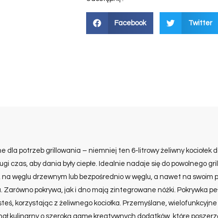
Facebook
Twitter
he dla potrzeb grillowania – niemniej ten 6-litrowy żeliwny kociołek
gi czas, aby dania były ciepłe. Idealnie nadaje się do powolnego gri
ch, na węglu drzewnym lub bezpośrednio w węglu, a nawet na swoim 
a. Zarówno pokrywa, jak i dno mają zintegrowane nóżki. Pokrywka pe
steś, korzystając z żeliwnego kociołka. Przemyślane, wielofunkcyjn
nał kulinarny o szeroką gamę kreatywnych dodatków, które poszerzą