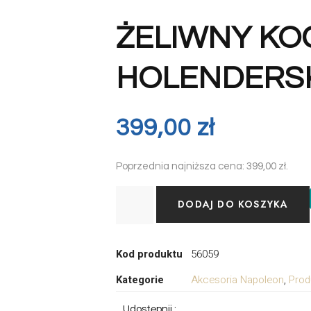
ŻELIWNY KO
HOLENDERSKI
399,00
zł
Poprzednia najniższa cena:
399,00
zł
.
DODAJ DO KOSZYKA
Kod produktu
56059
Kategorie
Akcesoria Napoleon
,
Prod
Udostępnij :