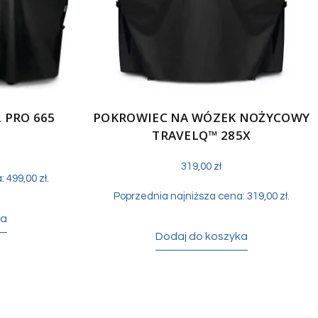
 PRO 665
POKROWIEC NA WÓZEK NOŻYCOWY
TRAVELQ™ 285X
319,00
zł
a:
499,00
zł
.
Poprzednia najniższa cena:
319,00
zł
.
ka
Dodaj do koszyka