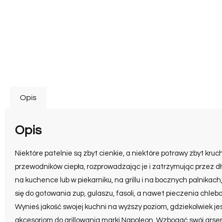
Opis
Opis
Niektóre patelnie są zbyt cienkie, a niektóre potrawy zbyt kruc
przewodników ciepła, rozprowadzając je i zatrzymując przez dłu
na kuchence lub w piekarniku, na grillu i na bocznych palnika
się do gotowania zup, gulaszu, fasoli, a nawet pieczenia chleb
Wynieś jakość swojej kuchni na wyższy poziom, gdziekolwiek je
akcesoriom do grillowania marki Napoleon. Wzbogać swój arse