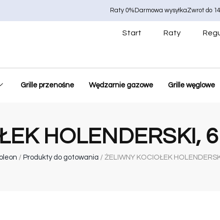
Raty 0%
Darmowa wysyłka
Zwrot do 14
Start
Raty
Regu
Grille przenośne
Wędzarnie gazowe
Grille węglowe
ŁEK HOLENDERSKI, 6
oleon
/
Produkty do gotowania
/ ŻELIWNY KOCIOŁEK HOLENDERSKI,