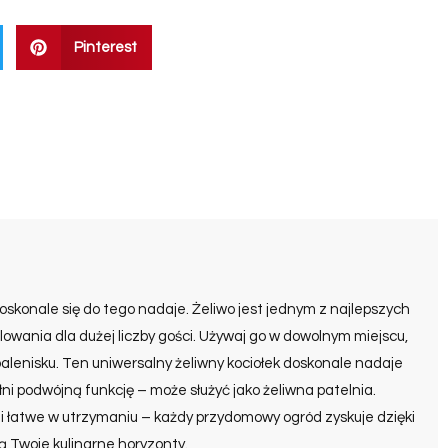
Pinterest
 doskonale się do tego nadaje. Żeliwo jest jednym z najlepszych
llowania dla dużej liczby gości. Używaj go w dowolnym miejscu,
palenisku. Ten uniwersalny żeliwny kociołek doskonale nadaje
łni podwójną funkcję – może służyć jako żeliwna patelnia.
e i łatwe w utrzymaniu – każdy przydomowy ogród zyskuje dzięki
 Twoje kulinarne horyzonty.