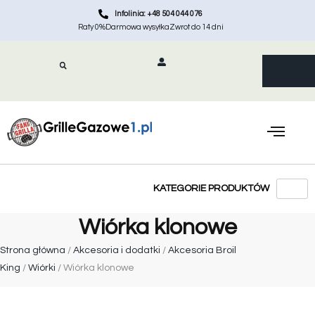
Infolinia: +48 504 044 076
Raty 0%
Darmowa wysyłka
Zwrot do 14 dni
Wiórka klonowe
Strona główna
/
Akcesoria i dodatki
/
Akcesoria Broil
King
/
Wiórki
/ Wiórka klonowe