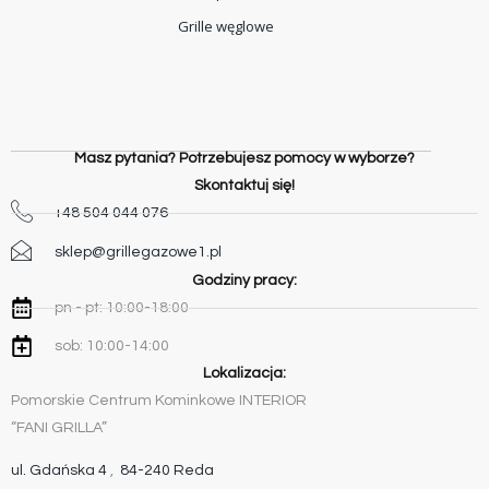
Grille węglowe
Masz pytania? Potrzebujesz pomocy w wyborze?
Skontaktuj się!
+48 504 044 076
sklep@grillegazowe1.pl
Godziny pracy:
pn - pt: 10:00-18:00
sob: 10:00-14:00
Lokalizacja:
Pomorskie Centrum Kominkowe INTERIOR
“FANI GRILLA”
ul. Gdańska 4
,
84-240 Reda