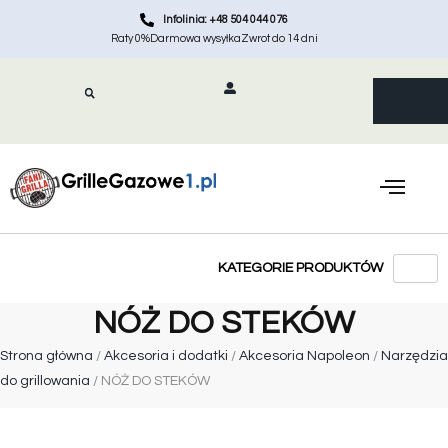
Infolinia: +48 504 044 076
Raty 0%
Darmowa wysyłka
Zwrot do 14 dni
NÓŻ DO STEKÓW
Strona główna
/
Akcesoria i dodatki
/
Akcesoria Napoleon
/
Narzędzia
do grillowania
/ NÓŻ DO STEKÓW