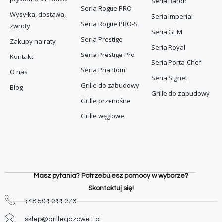
Seria Baron
Seria Rogue PRO
Wysyłka, dostawa,
Seria Imperial
Seria Rogue PRO-S
zwroty
Seria GEM
Seria Prestige
Zakupy na raty
Seria Royal
Seria Prestige Pro
Kontakt
Seria Porta-Chef
Seria Phantom
O nas
Seria Signet
Grille do zabudowy
Blog
Grille do zabudowy
Grille przenośne
Grille węglowe
Masz pytania? Potrzebujesz pomocy w wyborze?
Skontaktuj się!
+48 504 044 076
sklep@grillegazowe1.pl