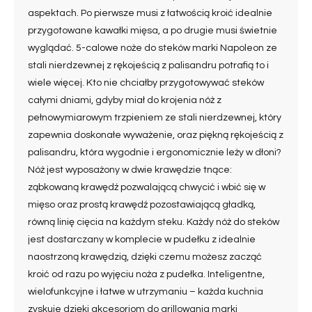
aspektach. Po pierwsze musi z łatwością kroić idealnie
przygotowane kawałki mięsa, a po drugie musi świetnie
wyglądać. 5-calowe noże do steków marki Napoleon ze
stali nierdzewnej z rękojeścią z palisandru potrafią to i
wiele więcej. Kto nie chciałby przygotowywać steków
całymi dniami, gdyby miał do krojenia nóż z
pełnowymiarowym trzpieniem ze stali nierdzewnej, który
zapewnia doskonałe wyważenie, oraz piękną rękojeścią z
palisandru, która wygodnie i ergonomicznie leży w dłoni?
Nóż jest wyposażony w dwie krawędzie tnące:
ząbkowaną krawędź pozwalającą chwycić i wbić się w
mięso oraz prostą krawędź pozostawiającą gładką,
równą linię cięcia na każdym steku. Każdy nóż do steków
jest dostarczany w komplecie w pudełku z idealnie
naostrzoną krawędzią, dzięki czemu możesz zacząć
kroić od razu po wyjęciu noża z pudełka. Inteligentne,
wielofunkcyjne i łatwe w utrzymaniu – każda kuchnia
zyskuje dzięki akcesoriom do grillowania marki