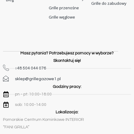
Grille do zabudowy
Grille przenośne
Grille węglowe
Masz pytania? Potrzebujesz pomocy w wyborze?
Skontaktuj się!
+48 504 044 076
sklep@grillegazowe1.pl
Godziny pracy:
pn - pt: 10:00-18:00
sob: 10:00-14:00
Lokalizacja:
Pomorskie Centrum Kominkowe INTERIOR
“FANI GRILLA”