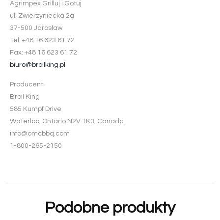
Agrimpex Grilluj i Gotuj
ul. Zwierzyniecka 2a
37-500 Jarosław
Tel: +48 16 623 61 72
Fax: +48 16 623 61 72
biuro@broilking.pl
Producent:
Broil King
585 Kumpf Drive
Waterloo, Ontario N2V 1K3, Canada
info@omcbbq.com
1-800-265-2150
Podobne produkty