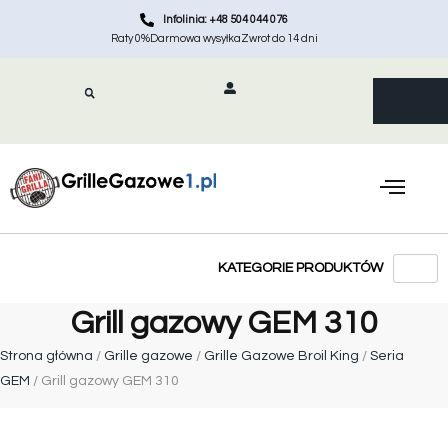
Infolinia: +48 504 044 076
Raty 0%
Darmowa wysyłka
Zwrot do 14 dni
Grill gazowy GEM 310
Strona główna
/
Grille gazowe
/
Grille Gazowe Broil King
/
Seria
GEM
/ Grill gazowy GEM 310