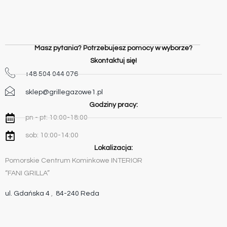
Masz pytania? Potrzebujesz pomocy w wyborze?
Skontaktuj się!
+48 504 044 076
sklep@grillegazowe1.pl
Godziny pracy:
pn - pt: 10:00-18:00
sob: 10:00-14:00
Lokalizacja:
Pomorskie Centrum Kominkowe INTERIOR
“FANI GRILLA”
ul. Gdańska 4
,
84-240 Reda