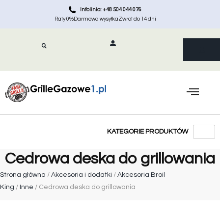
Infolinia: +48 504 044 076
Raty 0%
Darmowa wysyłka
Zwrot do 14 dni
Cedrowa deska do grillowania
Strona główna
/
Akcesoria i dodatki
/
Akcesoria Broil
King
/
Inne
/ Cedrowa deska do grillowania